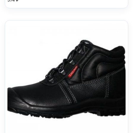
574
₽